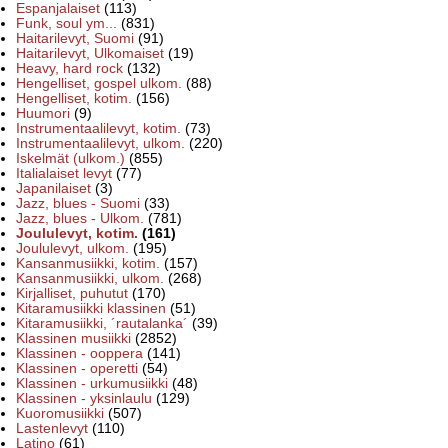
Espanjalaiset
(113)
Funk, soul ym...
(831)
Haitarilevyt, Suomi
(91)
Haitarilevyt, Ulkomaiset
(19)
Heavy, hard rock
(132)
Hengelliset, gospel ulkom.
(88)
Hengelliset, kotim.
(156)
Huumori
(9)
Instrumentaalilevyt, kotim.
(73)
Instrumentaalilevyt, ulkom.
(220)
Iskelmät (ulkom.)
(855)
Italialaiset levyt
(77)
Japanilaiset
(3)
Jazz, blues - Suomi
(33)
Jazz, blues - Ulkom.
(781)
Joululevyt, kotim.
(161)
Joululevyt, ulkom.
(195)
Kansanmusiikki, kotim.
(157)
Kansanmusiikki, ulkom.
(268)
Kirjalliset, puhutut
(170)
Kitaramusiikki klassinen
(51)
Kitaramusiikki, ´rautalanka´
(39)
Klassinen musiikki
(2852)
Klassinen - ooppera
(141)
Klassinen - operetti
(54)
Klassinen - urkumusiikki
(48)
Klassinen - yksinlaulu
(129)
Kuoromusiikki
(507)
Lastenlevyt
(110)
Latino
(61)