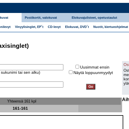
okuvat
Postikortit, valokuvat
Elokuvajulisteet, opetustaulut
nilevyt
Vinyylisinglet, EP´t
CD-levyt
Elokuvat, DVD´t
Nuotit, kiertueohjelmat
axisinglet)
Os
Uusimmat ensin
Ost
) sukunimi tai sen alku)
Näytä loppuunmyydyt
men
kor
ylä
Ai
Yhteensä 161 kpl
161-161