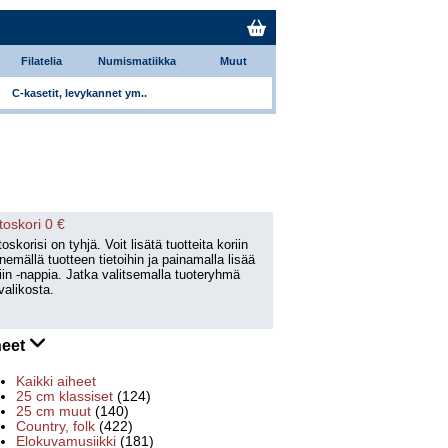
Filatelia
Numismatiikka
Muut
C-kasetit, levykannet ym..
toskori 0 €
oskorisi on tyhjä. Voit lisätä tuotteita koriin
emällä tuotteen tietoihin ja painamalla lisää
iin -nappia. Jatka valitsemalla tuoteryhmä
valikosta.
heet
Kaikki aiheet
25 cm klassiset
(124)
25 cm muut
(140)
Country, folk
(422)
Elokuvamusiikki
(181)