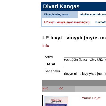
Divari Kangas
Kirjat, lehdet, kartat
Äänilevyt, nuotit, el
LP-levyt - vinyyli (myös maxisinglet)
Gramofo
LP-levyt - vinyyli (myös m
Info
Artisti
(esittäjän (klass.:säveltäjän
JA/TAI
Sanahaku
(levyn nimi, levy-yhtiö jne...)
|<<
<<
Ynnin Pojat