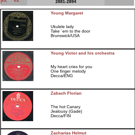
|<<
<<
2881-2894
Young Margaret
Ukulele lady
Take ´em to the door
Brunswick/USA
Young Victor and his orchestra
My heart cries for you
One finger melody
Decca/ENG
Zabach Florian
The hot Canary
Jealousy (Gade)
Decca/FIN
Zacharias Helmut