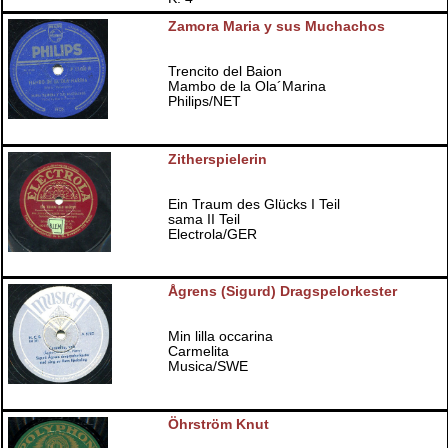
Zamora Maria y sus Muchachos
Trencito del Baion
Mambo de la Ola´Marina
Philips/NET
Zitherspielerin
Ein Traum des Glücks I Teil
sama II Teil
Electrola/GER
Ågrens (Sigurd) Dragspelorkester
Min lilla occarina
Carmelita
Musica/SWE
Öhrström Knut