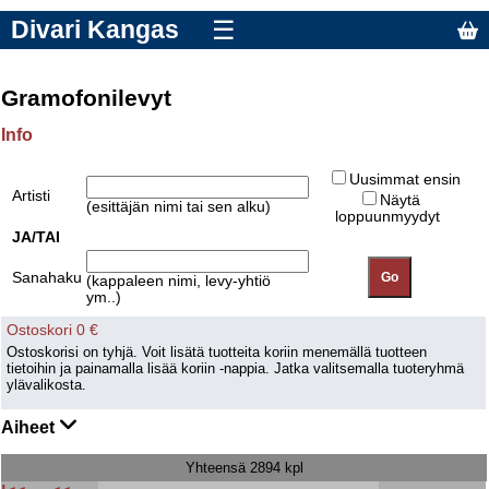
Divari Kangas
☰
Gramofonilevyt
Info
Uusimmat ensin
Artisti
Näytä
(esittäjän nimi tai sen alku)
loppuunmyydyt
JA/TAI
Sanahaku
(kappaleen nimi, levy-yhtiö
ym..)
Ostoskori 0 €
Ostoskorisi on tyhjä. Voit lisätä tuotteita koriin menemällä tuotteen
tietoihin ja painamalla lisää koriin -nappia. Jatka valitsemalla tuoteryhmä
ylävalikosta.
Aiheet
Yhteensä 2894 kpl