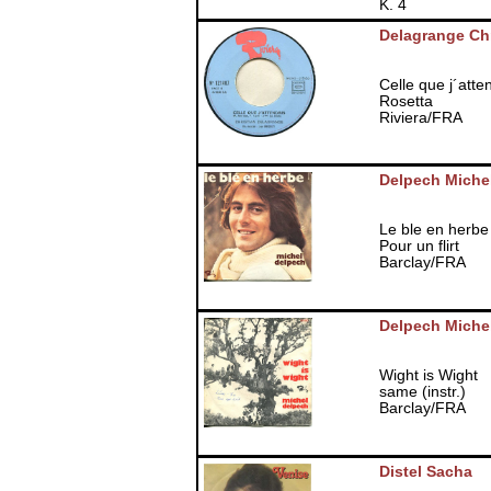
K. 4
Delagrange Chr
Celle que j´atte
Rosetta
Riviera/FRA
Delpech Miche
Le ble en herbe
Pour un flirt
Barclay/FRA
Delpech Miche
Wight is Wight
same (instr.)
Barclay/FRA
Distel Sacha