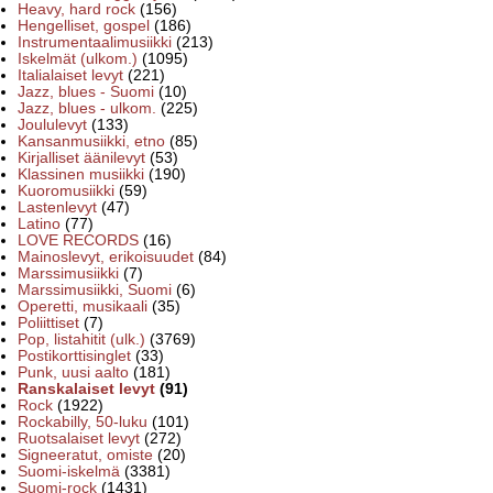
Heavy, hard rock
(156)
Hengelliset, gospel
(186)
Instrumentaalimusiikki
(213)
Iskelmät (ulkom.)
(1095)
Italialaiset levyt
(221)
Jazz, blues - Suomi
(10)
Jazz, blues - ulkom.
(225)
Joululevyt
(133)
Kansanmusiikki, etno
(85)
Kirjalliset äänilevyt
(53)
Klassinen musiikki
(190)
Kuoromusiikki
(59)
Lastenlevyt
(47)
Latino
(77)
LOVE RECORDS
(16)
Mainoslevyt, erikoisuudet
(84)
Marssimusiikki
(7)
Marssimusiikki, Suomi
(6)
Operetti, musikaali
(35)
Poliittiset
(7)
Pop, listahitit (ulk.)
(3769)
Postikorttisinglet
(33)
Punk, uusi aalto
(181)
Ranskalaiset levyt
(91)
Rock
(1922)
Rockabilly, 50-luku
(101)
Ruotsalaiset levyt
(272)
Signeeratut, omiste
(20)
Suomi-iskelmä
(3381)
Suomi-rock
(1431)