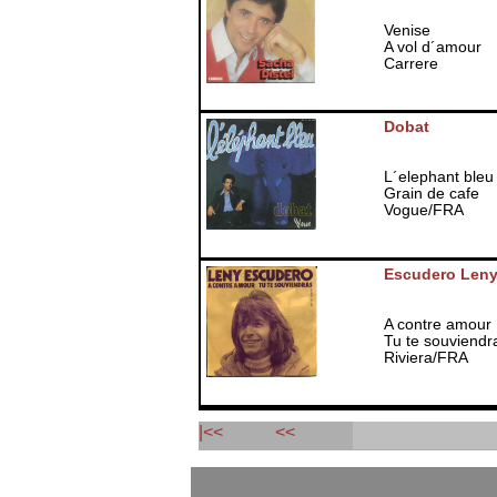
Venise
A vol d´amour
Carrere
Dobat
L´elephant bleu
Grain de cafe
Vogue/FRA
Escudero Len
A contre amour
Tu te souviendr
Riviera/FRA
|<<
<<