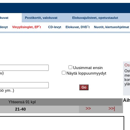
okuvat
Postikortit, valokuvat
Elokuvajulisteet, opetustaulut
levyt
Vinyylisinglet, EP´t
CD-levyt
Elokuvat, DVD´t
Nuotit, kiertueohjelmat
Os
Uusimmat ensin
Ost
ku)
Näytä loppuunmyydyt
men
kor
ylä
iö ym..)
Ai
Yhteensä 91 kpl
>>
>>|
21-40