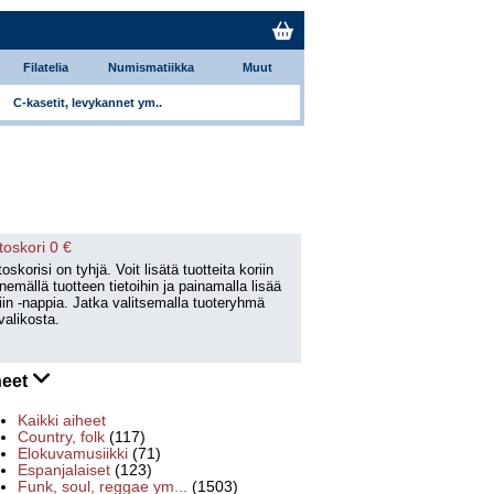
Filatelia
Numismatiikka
Muut
C-kasetit, levykannet ym..
toskori 0 €
oskorisi on tyhjä. Voit lisätä tuotteita koriin
emällä tuotteen tietoihin ja painamalla lisää
iin -nappia. Jatka valitsemalla tuoteryhmä
valikosta.
heet
Kaikki aiheet
Country, folk
(117)
Elokuvamusiikki
(71)
Espanjalaiset
(123)
Funk, soul, reggae ym...
(1503)