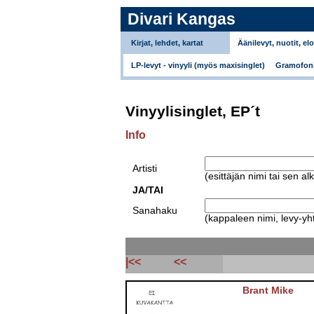
Divari Kangas
Kirjat, lehdet, kartat
Äänilevyt, nuotit, el
LP-levyt - vinyyli (myös maxisinglet)
Gramofoni
Vinyylisinglet, EP´t
Info
Artisti
(esittäjän nimi tai sen al
JA/TAI
Sanahaku
(kappaleen nimi, levy-yht
|<<
<<
Brant Mike