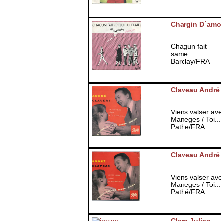
Chargin D´amo
Chagun fait
same
Barclay/FRA
Claveau André
Viens valser ave
Maneges / Toi... 
Pathe/FRA
Claveau André
Viens valser ave
Maneges / Toi... 
Pathé/FRA
Clerc Julian