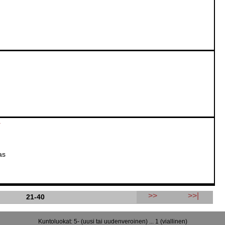
y
as
>>
>>|
21-40
Kuntoluokat: 5- (uusi tai uudenveroinen) ... 1 (viallinen)