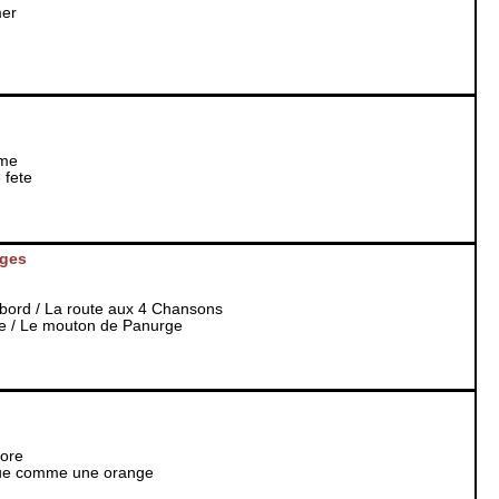
mer
rme
 fete
rges
bord / La route aux 4 Chansons
e / Le mouton de Panurge
core
leue comme une orange