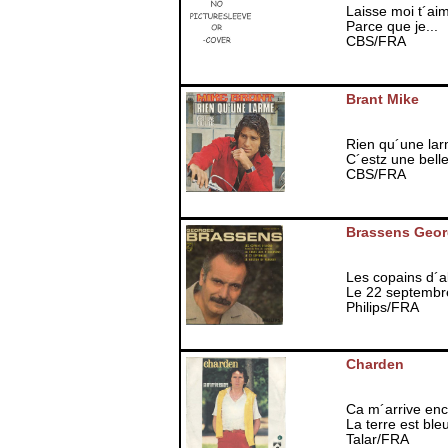
Laisse moi t´ai
Parce que je...
CBS/FRA
Brant Mike
Rien qu´une la
C´estz une belle
CBS/FRA
Brassens Geo
Les copains d´a
Le 22 septembr
Philips/FRA
Charden
Ca m´arrive en
La terre est b
Talar/FRA