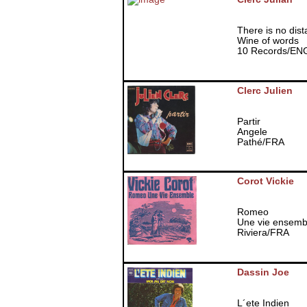
There is no dis
Wine of words
10 Records/EN
Clerc Julien
Partir
Angele
Pathé/FRA
Corot Vickie
Romeo
Une vie ensemb
Riviera/FRA
Dassin Joe
L´ete Indien