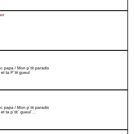
ur
c papa / Mon p´tit paradis
et ta P´tit gueul
c papa / Mon p´tit paradis
et ta p´tit´ gueul´...