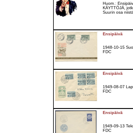
Huom.: Ensipäiv
KÄYTTÖJÄ, jotka 
Suurin osa niis
Ensipäivä
1948-10-15 Su
FDC
Ensipäivä
1949-08-07 Lap
FDC
Ensipäivä
1949-09-13 Tekn
FDC