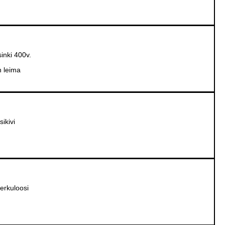
inki 400v.
n leima
ikivi
erkuloosi