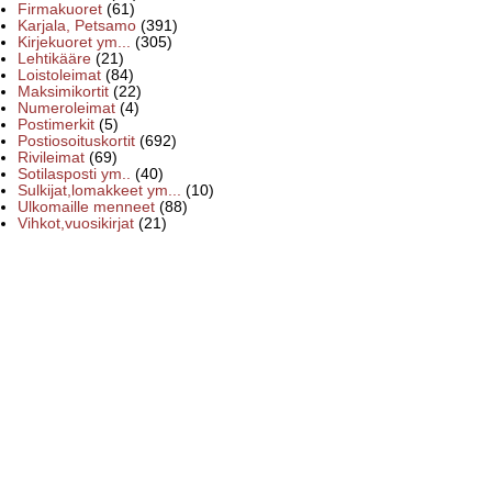
Firmakuoret
(61)
Karjala, Petsamo
(391)
Kirjekuoret ym...
(305)
Lehtikääre
(21)
Loistoleimat
(84)
Maksimikortit
(22)
Numeroleimat
(4)
Postimerkit
(5)
Postiosoituskortit
(692)
Rivileimat
(69)
Sotilasposti ym..
(40)
Sulkijat,lomakkeet ym...
(10)
Ulkomaille menneet
(88)
Vihkot,vuosikirjat
(21)