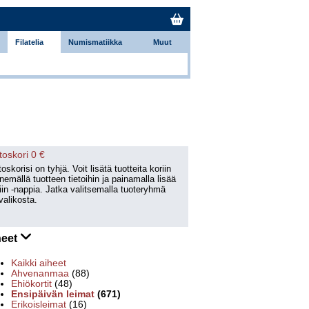
Filatelia
Numismatiikka
Muut
toskori 0 €
oskorisi on tyhjä. Voit lisätä tuotteita koriin
emällä tuotteen tietoihin ja painamalla lisää
iin -nappia. Jatka valitsemalla tuoteryhmä
valikosta.
heet
Kaikki aiheet
Ahvenanmaa
(88)
Ehiökortit
(48)
Ensipäivän leimat
(671)
Erikoisleimat
(16)