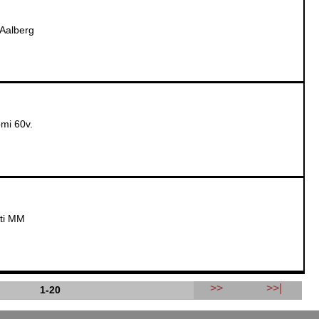
 Aalberg
mi 60v.
ti MM
>>
>>|
1-20