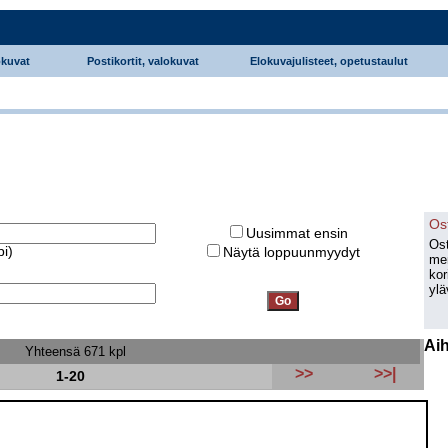
okuvat
Postikortit, valokuvat
Elokuvajulisteet, opetustaulut
Os
Uusimmat ensin
Ost
pi)
Näytä loppuunmyydyt
men
kor
ylä
Ai
Yhteensä 671 kpl
>>
>>|
1-20