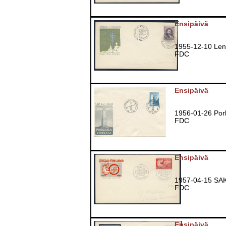
Ensipäivä
1955-12-10 Len
FDC
Ensipäivä
1956-01-26 Por
FDC
Ensipäivä
1957-04-15 SA
FDC
Ensipäivä