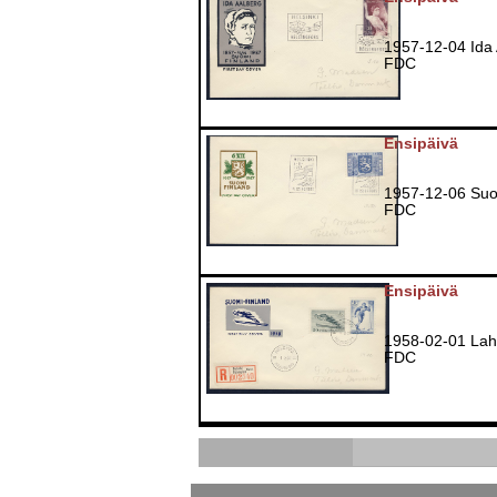
1957-12-04 Ida
FDC
Ensipäivä
1957-12-06 Suo
FDC
Ensipäivä
1958-02-01 Lah
FDC