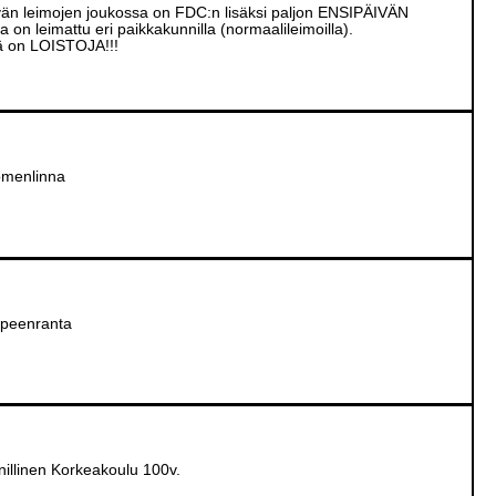
än leimojen joukossa on FDC:n lisäksi paljon ENSIPÄIVÄN
on leimattu eri paikkakunnilla (normaalileimoilla).
tä on LOISTOJA!!!
omenlinna
peenranta
illinen Korkeakoulu 100v.