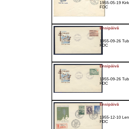
1955-05-19 Kirk
FDC
Ensipäivä
1955-09-26 Tub
FDC
Ensipäivä
1955-09-26 Tub
FDC
Ensipäivä
1955-12-10 Len
FDC