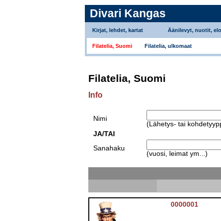
Divari Kangas
Kirjat, lehdet, kartat
Äänilevyt, nuotit, el
Filatelia, Suomi
Filatelia, ulkomaat
Filatelia, Suomi
Info
Nimi
(Lähetys- tai kohdetyyp
JA/TAI
Sanahaku
(vuosi, leimat ym...)
0000001