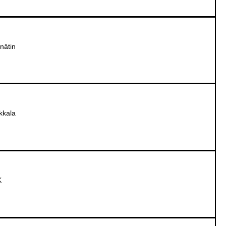
nätin
kkala
K