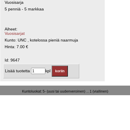
Vuosisarja
5 penniä - 5 markkaa
Aiheet:
Vuosisarjat
Kunto: UNC , kotelossa pieniä naarmuja
Hinta: 7.00 €
Id: 9647
Lisää tuotetta
kpl
Kuntoluokat: 5- (uusi tai uudenveroinen) ... 1 (viallinen)