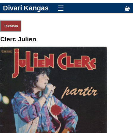
Divari Kangas
☰
Clerc Julien