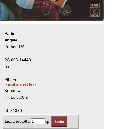
Partir
Angele
Pathé/FRA
2C 006-14448
ps
Aiheet:
Ranskalaiset levyt
Kunto: 4+
Hinta: 3.00 €
Id: 81350
Lisää tuotetta
kpl