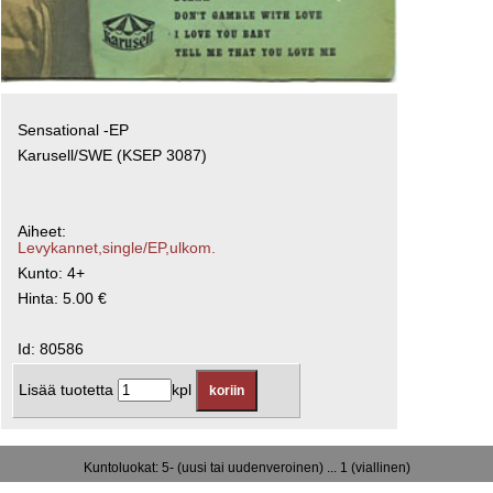
Sensational -EP
Karusell/SWE (KSEP 3087)
Aiheet:
Levykannet,single/EP,ulkom.
Kunto: 4+
Hinta: 5.00 €
Id: 80586
Lisää tuotetta
kpl
Kuntoluokat: 5- (uusi tai uudenveroinen) ... 1 (viallinen)