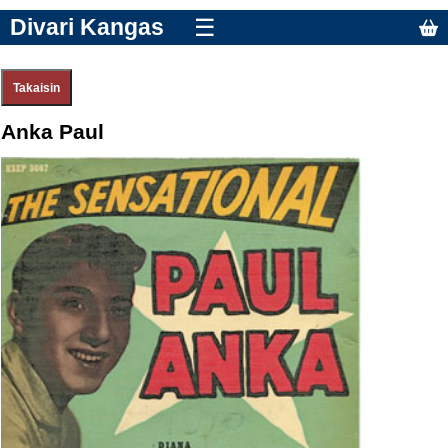
Divari Kangas
☰
Anka Paul