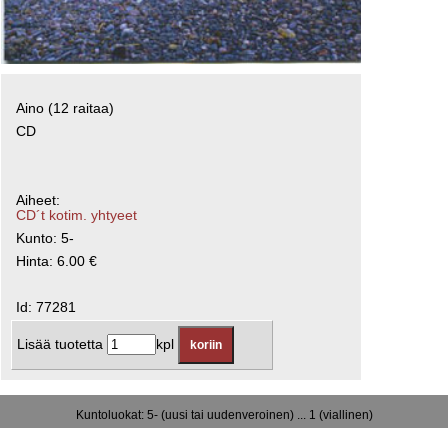
Aino (12 raitaa)
CD
Aiheet:
CD´t kotim. yhtyeet
Kunto: 5-
Hinta: 6.00 €
Id: 77281
Lisää tuotetta
kpl
Kuntoluokat: 5- (uusi tai uudenveroinen) ... 1 (viallinen)