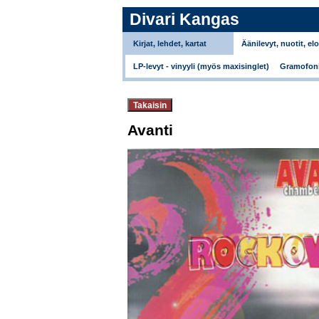
Divari Kangas
Kirjat, lehdet, kartat
Äänilevyt, nuotit, el
LP-levyt - vinyyli (myös maxisinglet)
Gramofoni
Avanti