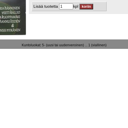
Lisää tuotetta
kpl
Kuntoluokat: 5- (uusi tai uudenveroinen) ... 1 (viallinen)