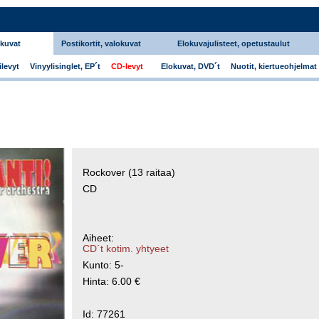
okuvat
Postikortit, valokuvat
Elokuvajulisteet, opetustaulut
levyt
Vinyylisinglet, EP´t
CD-levyt
Elokuvat, DVD´t
Nuotit, kiertueohjelmat
Rockover (13 raitaa)
CD
Aiheet:
CD´t kotim. yhtyeet
Kunto: 5-
Hinta: 6.00 €
Id: 77261