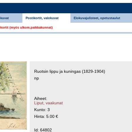
okuvat
Postikortit, valokuvat
Elokuvajulisteet, opetustaulut
kortit (myös ulkom.paikkakunnat)
Ruotsin lippu ja kuningas (1829-1904)
np
Aiheet:
Liput, vaakunat
Kunto: 3
Hinta: 5.00 €
Id: 64802