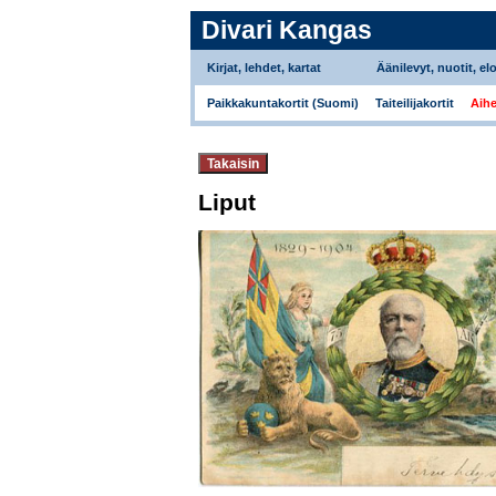
Divari Kangas
Kirjat, lehdet, kartat
Äänilevyt, nuotit, el
Paikkakuntakortit (Suomi)
Taiteilijakortit
Aihe
Liput