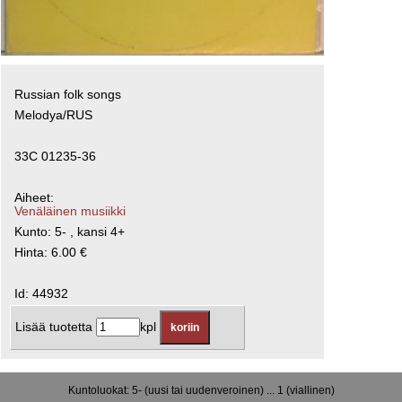
Russian folk songs
Melodya/RUS
33C 01235-36
Aiheet:
Venäläinen musiikki
Kunto: 5- , kansi 4+
Hinta: 6.00 €
Id: 44932
Lisää tuotetta
kpl
Kuntoluokat: 5- (uusi tai uudenveroinen) ... 1 (viallinen)