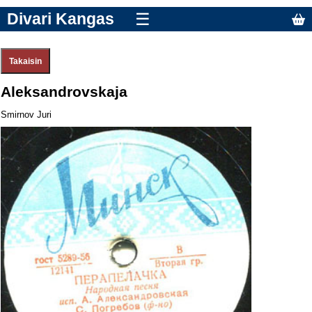
Divari Kangas
☰
Aleksandrovskaja
Smirnov Juri