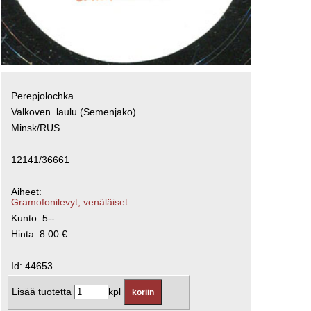
Perepjolochka
Valkoven. laulu (Semenjako)
Minsk/RUS
12141/36661
Aiheet:
Gramofonilevyt, venäläiset
Kunto: 5--
Hinta: 8.00 €
Id: 44653
Lisää tuotetta
kpl