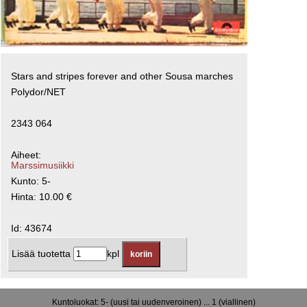
Stars and stripes forever and other Sousa marches
Polydor/NET
2343 064
Aiheet:
Marssimusiikki
Kunto: 5-
Hinta: 10.00 €
Id: 43674
Lisää tuotetta
kpl
Kuntoluokat: 5- (uusi tai uudenveroinen) ... 1 (viallinen)