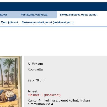
okuvat
Postikortit, valokuvat
Elokuvajulisteet, opetustaulut
Muut julisteet
Elokuvamateriaali, muut (aulakuvat ym...)
S. Ekblom
Kouluaitta
99 x 70 cm
Aiheet:
Eläimet -1 (nisäkkäät)
Kunto: 4- , kulmissa pienet kolhut, hiukan
tummumaa klo 4