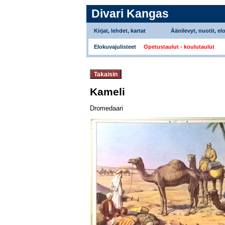
Divari Kangas
Kirjat, lehdet, kartat
Äänilevyt, nuotit, el
Elokuvajulisteet
Opetustaulut - koulutaulut
Kameli
Dromedaari