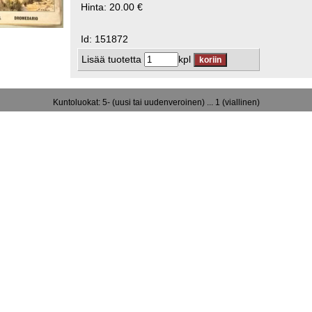
Hinta: 20.00 €
Id: 151872
Lisää tuotetta
kpl
Kuntoluokat: 5- (uusi tai uudenveroinen) ... 1 (viallinen)