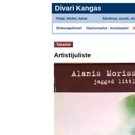
Divari Kangas
Kirjat, lehdet, kartat
Äänilevyt, nuotit, el
Elokuvajulisteet
Opetustaulut - koulutaulut
M
Artistijuliste