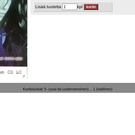
Lisää tuotetta
kpl
Kuntoluokat: 5- (uusi tai uudenveroinen) ... 1 (viallinen)