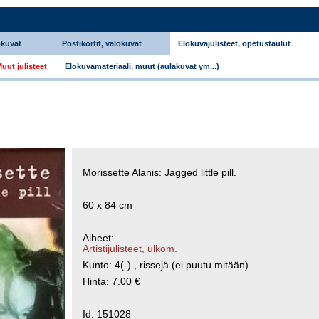
okuvat
Postikortit, valokuvat
Elokuvajulisteet, opetustaulut
uut julisteet
Elokuvamateriaali, muut (aulakuvat ym...)
Morissette Alanis: Jagged little pill.
60 x 84 cm
Aiheet:
Artistijulisteet, ulkom.
Kunto: 4(-) , rissejä (ei puutu mitään)
Hinta: 7.00 €
Id: 151028