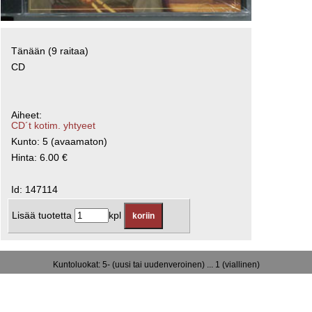
Tänään (9 raitaa)
CD
Aiheet:
CD´t kotim. yhtyeet
Kunto: 5 (avaamaton)
Hinta: 6.00 €
Id: 147114
Lisää tuotetta
kpl
Kuntoluokat: 5- (uusi tai uudenveroinen) ... 1 (viallinen)