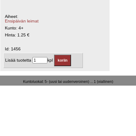
Aiheet:
Ensipäivän leimat
Kunto: 4+
Hinta: 1.25 €
Id: 1456
Lisää tuotetta
kpl
Kuntoluokat: 5- (uusi tai uudenveroinen) ... 1 (viallinen)