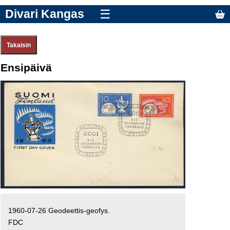
Divari Kangas
☰
Ensipäivä
1960-07-26 Geodeettis-geofys.
FDC