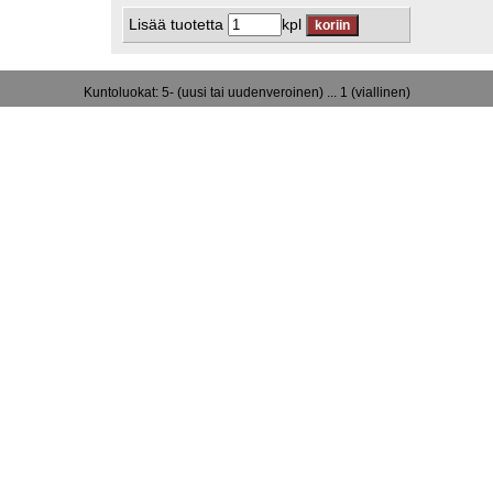
Lisää tuotetta
kpl
Kuntoluokat: 5- (uusi tai uudenveroinen) ... 1 (viallinen)