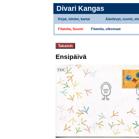
Divari Kangas
Kirjat, lehdet, kartat
Äänilevyt, nuotit, el
Filatelia, Suomi
Filatelia, ulkomaat
Ensipäivä