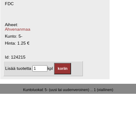
FDC
Aiheet:
Ahvenanmaa
Kunto: 5-
Hinta: 1.25 €
Id: 124215
Lisää tuotetta
kpl
Kuntoluokat: 5- (uusi tai uudenveroinen) ... 1 (viallinen)