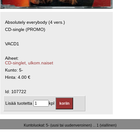
Absolutely everybody (4 vers.)
CD-single (PROMO)
VACD1
Aiheet:
CD-singlet, ulkom.naiset
Kunto: 5-
Hinta: 4.00 €
Id: 107722
Lisää tuotetta
kpl
Kuntoluokat: 5- (uusi tai uudenveroinen) ... 1 (viallinen)