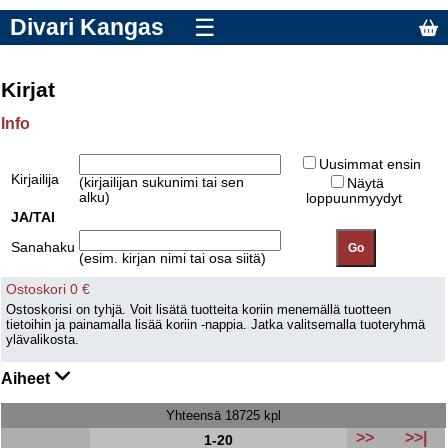
Divari Kangas
☰
Kirjat
Info
Uusimmat ensin
Kirjailija
(kirjailijan sukunimi tai sen
Näytä
alku)
loppuunmyydyt
JA/TAI
Sanahaku
(esim. kirjan nimi tai osa siitä)
Ostoskori 0 €
Ostoskorisi on tyhjä. Voit lisätä tuotteita koriin menemällä tuotteen
tietoihin ja painamalla lisää koriin -nappia. Jatka valitsemalla tuoteryhmä
ylävalikosta.
Aiheet
Yhteensä 18725 kpl
>>
>>|
1-20