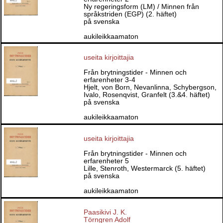
Ny regeringsform (LM) / Minnen från
språkstriden (EGP) (2. häftet)
på svenska
aukileikkaamaton
useita kirjoittajia
Från brytningstider - Minnen och
erfarenheter 3-4
Hjelt, von Born, Nevanlinna, Schybergson,
Ivalo, Rosenqvist, Granfelt (3.&4. häftet)
på svenska
aukileikkaamaton
useita kirjoittajia
Från brytningstider - Minnen och
erfarenheter 5
Lille, Stenroth, Westermarck (5. häftet)
på svenska
aukileikkaamaton
Paasikivi J. K.
Törngren Adolf