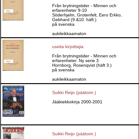
Från brytningstider - Minnen och
erfarenheter 9-10
Söderhjelm, Grotenfelt, Eero Erkko,
Gebhard (9.&10. häft.)
på svenska
aukileikkaamaton
useita kirjoittajia
Från brytningstider - Minnen och
erfarenheter. Ny serie 3
Hornborg, Rosenqvist (häft 3.)
på svenska
aukileikkaamaton
Suikki Reijo (päätoim.)
Jääkiekkokirja 2000-2001
Suikki Reijo (päätoim.)