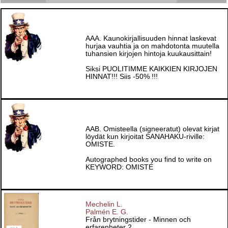
AAA. Kaunokirjallisuuden hinnat laskevat
hurjaa vauhtia ja on mahdotonta muutella
tuhansien kirjojen hintoja kuukausittain!
Siksi PUOLITIMME KAIKKIEN KIRJOJEN
HINNAT!!! Siis -50% !!!
AAB. Omisteella (signeeratut) olevat kirjat
löydät kun kirjoitat SANAHAKU-riville:
OMISTE.
Autographed books you find to write on
KEYWORD: OMISTE
Mechelin L.
Palmén E. G.
Från brytningstider - Minnen och
erfarenheter 2