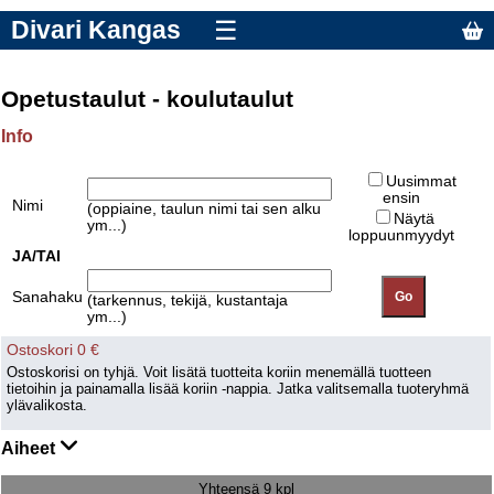
Divari Kangas
☰
Opetustaulut - koulutaulut
Info
Uusimmat
ensin
Nimi
(oppiaine, taulun nimi tai sen alku
Näytä
ym...)
loppuunmyydyt
JA/TAI
Sanahaku
(tarkennus, tekijä, kustantaja
ym...)
Ostoskori 0 €
Ostoskorisi on tyhjä. Voit lisätä tuotteita koriin menemällä tuotteen
tietoihin ja painamalla lisää koriin -nappia. Jatka valitsemalla tuoteryhmä
ylävalikosta.
Aiheet
Yhteensä 9 kpl