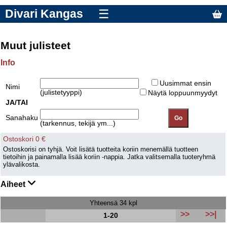
Divari Kangas
☰
Muut julisteet
Info
Uusimmat ensin
Nimi
(julistetyyppi)
Näytä loppuunmyydyt
JA/TAI
Sanahaku
(tarkennus, tekijä ym...)
Ostoskori 0 €
Ostoskorisi on tyhjä. Voit lisätä tuotteita koriin menemällä tuotteen
tietoihin ja painamalla lisää koriin -nappia. Jatka valitsemalla tuoteryhmä
ylävalikosta.
Aiheet
Yhteensä 34 kpl
>>
>>|
1-20