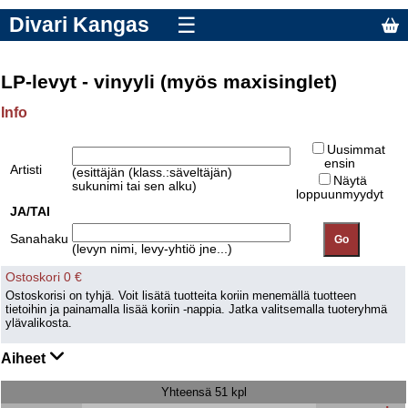
Divari Kangas
☰
LP-levyt - vinyyli (myös maxisinglet)
Info
Uusimmat
ensin
Artisti
(esittäjän (klass.:säveltäjän)
Näytä
sukunimi tai sen alku)
loppuunmyydyt
JA/TAI
Sanahaku
(levyn nimi, levy-yhtiö jne...)
Ostoskori 0 €
Ostoskorisi on tyhjä. Voit lisätä tuotteita koriin menemällä tuotteen
tietoihin ja painamalla lisää koriin -nappia. Jatka valitsemalla tuoteryhmä
ylävalikosta.
Aiheet
Yhteensä 51 kpl