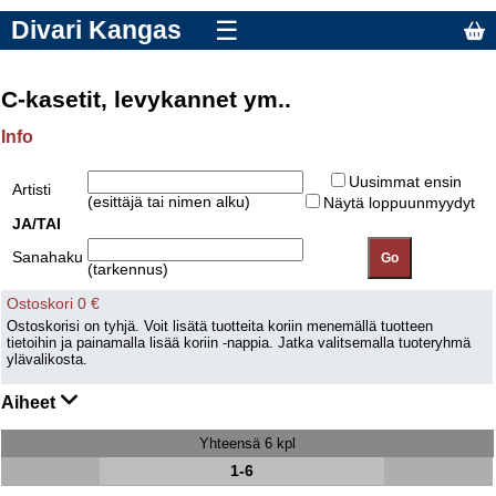
Divari Kangas
☰
C-kasetit, levykannet ym..
Info
Uusimmat ensin
Artisti
(esittäjä tai nimen alku)
Näytä loppuunmyydyt
JA/TAI
Sanahaku
(tarkennus)
Ostoskori 0 €
Ostoskorisi on tyhjä. Voit lisätä tuotteita koriin menemällä tuotteen
tietoihin ja painamalla lisää koriin -nappia. Jatka valitsemalla tuoteryhmä
ylävalikosta.
Aiheet
Yhteensä 6 kpl
1-6