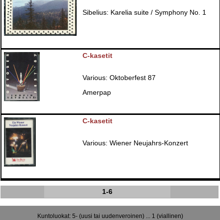
Sibelius: Karelia suite / Symphony No. 1
C-kasetit
Various: Oktoberfest 87
Amerpap
C-kasetit
Various: Wiener Neujahrs-Konzert
1-6
Kuntoluokat: 5- (uusi tai uudenveroinen) ... 1 (viallinen)