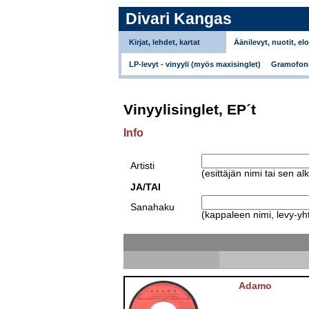
Divari Kangas
Kirjat, lehdet, kartat
Äänilevyt, nuotit, el
LP-levyt - vinyyli (myös maxisinglet)
Gramofoni
Vinyylisinglet, EP´t
Info
Artisti
(esittäjän nimi tai sen al
JA/TAI
Sanahaku
(kappaleen nimi, levy-yht
Adamo