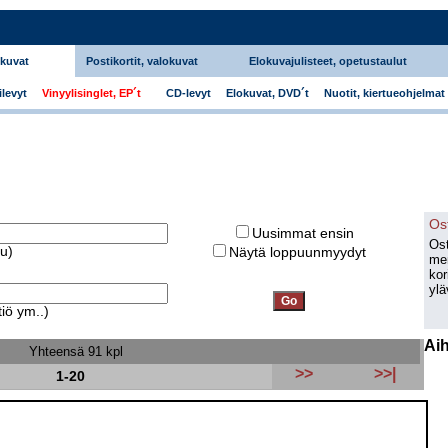
okuvat
Postikortit, valokuvat
Elokuvajulisteet, opetustaulut
levyt
Vinyylisinglet, EP´t
CD-levyt
Elokuvat, DVD´t
Nuotit, kiertueohjelmat
Os
Uusimmat ensin
Ost
ku)
Näytä loppuunmyydyt
men
kor
ylä
iö ym..)
Ai
Yhteensä 91 kpl
>>
>>|
1-20