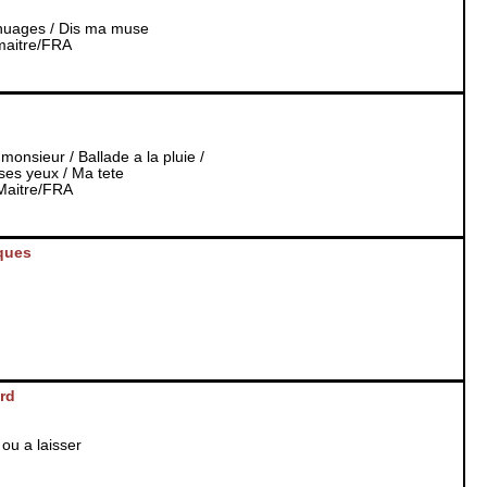
nuages / Dis ma muse
maitre/FRA
onsieur / Ballade a la pluie /
ses yeux / Ma tete
Maitre/FRA
ques
rd
ou a laisser