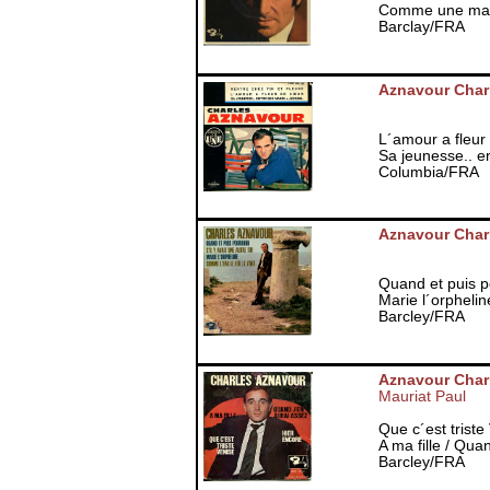
Comme une mala
Barclay/FRA
Aznavour Char
L´amour a fleur 
Sa jeunesse.. e
Columbia/FRA
Aznavour Char
Quand et puis po
Marie l´orphelin
Barcley/FRA
Aznavour Char
Mauriat Paul
Que c´est triste
A ma fille / Qua
Barcley/FRA