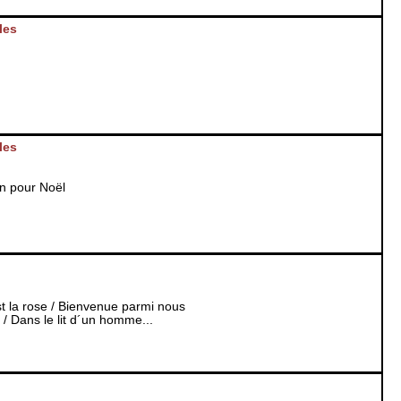
les
les
in pour Noël
st la rose / Bienvenue parmi nous
/ Dans le lit d´un homme...