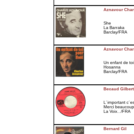
Aznavour Char
She
La Barraka
Barclay/FRA
Aznavour Char
Un enfant de to
Hosanna
Barclay/FRA
Becaud Gilbert
L´important c´e
Merci beaucoup 
La Voix.../FRA
Bernard Gil