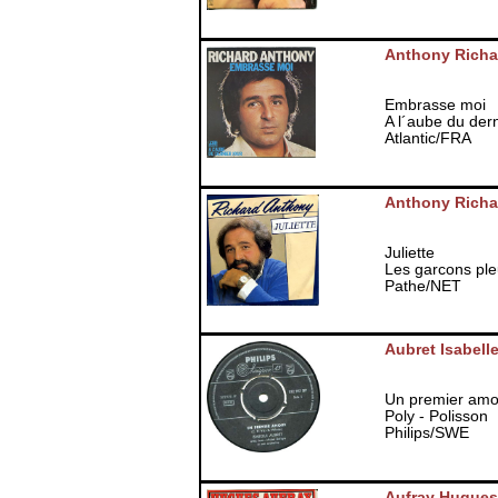
Anthony Richa
Embrasse moi
A l´aube du dern
Atlantic/FRA
Anthony Richa
Juliette
Les garcons ple
Pathe/NET
Aubret Isabell
Un premier amou
Poly - Polisson
Philips/SWE
Aufray Hugues