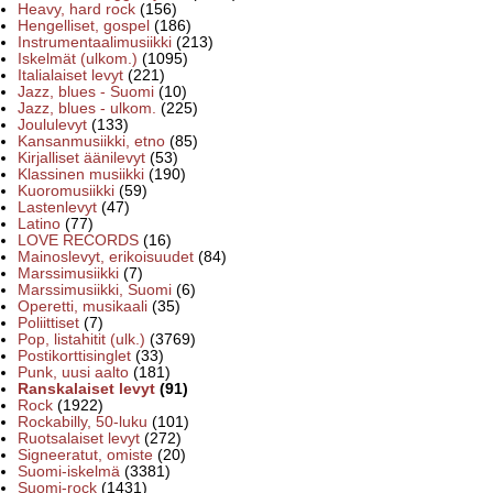
Heavy, hard rock
(156)
Hengelliset, gospel
(186)
Instrumentaalimusiikki
(213)
Iskelmät (ulkom.)
(1095)
Italialaiset levyt
(221)
Jazz, blues - Suomi
(10)
Jazz, blues - ulkom.
(225)
Joululevyt
(133)
Kansanmusiikki, etno
(85)
Kirjalliset äänilevyt
(53)
Klassinen musiikki
(190)
Kuoromusiikki
(59)
Lastenlevyt
(47)
Latino
(77)
LOVE RECORDS
(16)
Mainoslevyt, erikoisuudet
(84)
Marssimusiikki
(7)
Marssimusiikki, Suomi
(6)
Operetti, musikaali
(35)
Poliittiset
(7)
Pop, listahitit (ulk.)
(3769)
Postikorttisinglet
(33)
Punk, uusi aalto
(181)
Ranskalaiset levyt
(91)
Rock
(1922)
Rockabilly, 50-luku
(101)
Ruotsalaiset levyt
(272)
Signeeratut, omiste
(20)
Suomi-iskelmä
(3381)
Suomi-rock
(1431)