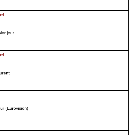
rd
ier jour
rd
urent
e
r (Eurovision)