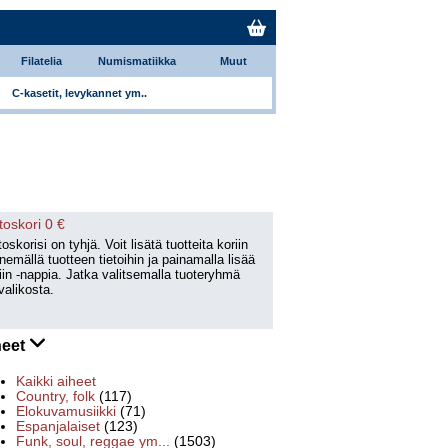
Filatelia
Numismatiikka
Muut
C-kasetit, levykannet ym..
toskori 0 €
oskorisi on tyhjä. Voit lisätä tuotteita koriin
emällä tuotteen tietoihin ja painamalla lisää
iin -nappia. Jatka valitsemalla tuoteryhmä
valikosta.
heet
Kaikki aiheet
Country, folk
(117)
Elokuvamusiikki
(71)
Espanjalaiset
(123)
Funk, soul, reggae ym...
(1503)