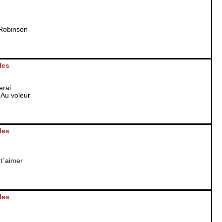
Robinson
les
erai
Au voleur
les
t´aimer
les