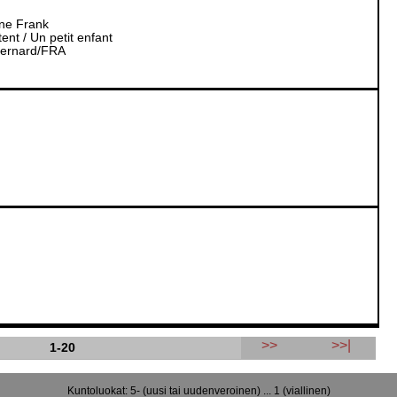
nne Frank
ent / Un petit enfant
Bernard/FRA
>>
>>|
1-20
Kuntoluokat: 5- (uusi tai uudenveroinen) ... 1 (viallinen)