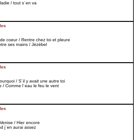
die / tout s´en va
les
de coeur / Rentre chez toi et pleure
ntre ses mains / Jézébel
les
urquoi / S´il y avait une autre toi
e / Comme l´eau le feu le vent
les
 Venise / Hier encore
nd j´en aurai assez