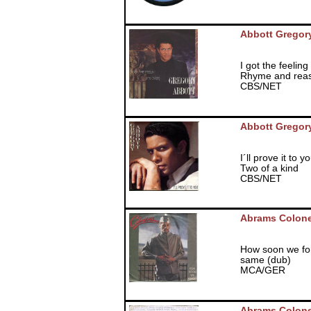
Abbott Gregor
I got the feeling
Rhyme and rea
CBS/NET
Abbott Gregor
I´ll prove it to y
Two of a kind
CBS/NET
Abrams Colone
How soon we fo
same (dub)
MCA/GER
Abrams Colone