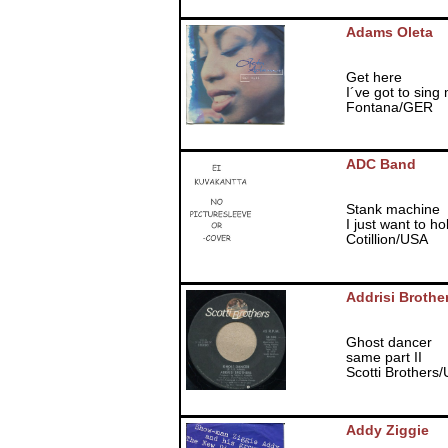
Adams Oleta
Get here
I´ve got to sing
Fontana/GER
ADC Band
Stank machine
I just want to ho
Cotillion/USA
Addrisi Brothe
Ghost dancer
same part II
Scotti Brothers
Addy Ziggie