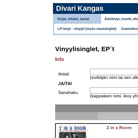
Divari Kangas
Kirjat, lehdet, kartat
Äänilevyt, nuotit, el
LP-levyt - vinyyli (myös maxisinglet)
Gramofoni
Vinyylisinglet, EP´t
Info
Artisti
(esittäjän nimi tai sen al
JA/TAI
Sanahaku
(kappaleen nimi, levy-yht
2 in a Room