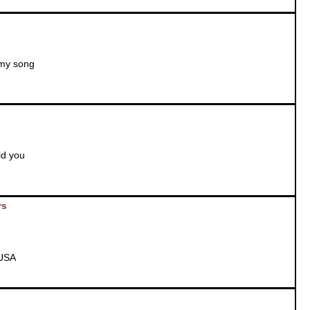
 my song
ld you
rs
/USA