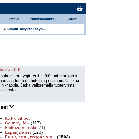
Filatelia
Numismatiikka
Muut
C-kasetit, levykannet ym..
toskori 0 €
oskorisi on tyhjä. Voit lisätä tuotteita koriin
emällä tuotteen tietoihin ja painamalla lisää
iin -nappia. Jatka valitsemalla tuoteryhmä
valikosta.
heet
Kaikki aiheet
Country, folk
(117)
Elokuvamusiikki
(71)
Espanjalaiset
(123)
Funk, soul, reggae ym...
(1503)