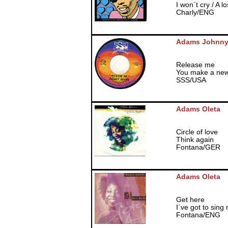
I won´t cry / A l
Charly/ENG
Adams Johnn
Release me
You make a new
SSS/USA
Adams Oleta
Circle of love
Think again
Fontana/GER
Adams Oleta
Get here
I´ve got to sing
Fontana/ENG