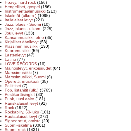
Heavy, hard rock
(156)
Hengelliset, gospel
(186)
Instrumentaalimusiikki
(213)
Iskelmät (ulkom.)
(1095)
Italialaiset levyt
(221)
Jazz, blues - Suomi
(10)
Jazz, blues - ulkom.
(225)
Joululevyt
(133)
Kansanmusiikki, etno
(85)
Kirjalliset äänilevyt
(53)
Klassinen musiikki
(190)
Kuoromusiikki
(59)
Lastenlevyt
(47)
Latino
(77)
LOVE RECORDS
(16)
Mainoslevyt, erikoisuudet
(84)
Marssimusiikki
(7)
Marssimusiikki, Suomi
(6)
Operetti, musikaali
(35)
Poliittiset
(7)
Pop, listahitit (ulk.)
(3769)
Postikorttisinglet
(33)
Punk, uusi aalto
(181)
Ranskalaiset levyt
(91)
Rock
(1922)
Rockabilly, 50-luku
(101)
Ruotsalaiset levyt
(272)
Signeeratut, omiste
(20)
Suomi-iskelmä
(3381)
Suomi-rock
(1431)