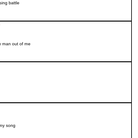
osing battle
y
 man out of me
 my song