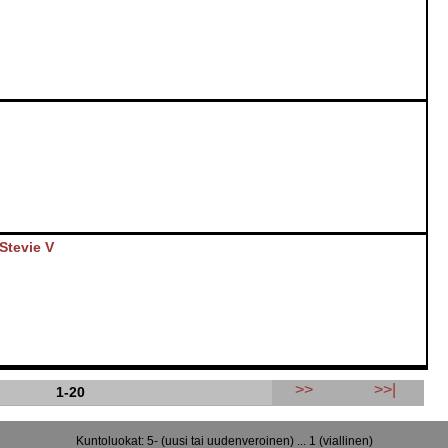
G
Stevie V
>>
>>|
1-20
Kuntoluokat: 5- (uusi tai uudenveroinen) ... 1 (viallinen)