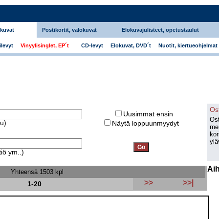
okuvat
Postikortit, valokuvat
Elokuvajulisteet, opetustaulut
levyt
Vinyylisinglet, EP´t
CD-levyt
Elokuvat, DVD´t
Nuotit, kiertueohjelmat
Os
Uusimmat ensin
Ost
ku)
Näytä loppuunmyydyt
men
kor
ylä
iö ym..)
Ai
Yhteensä 1503 kpl
>>
>>|
1-20