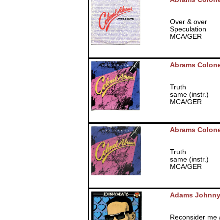
Over & over
Speculation
MCA/GER
Abrams Colone
Truth
same (instr.)
MCA/GER
Abrams Colone
Truth
same (instr.)
MCA/GER
Adams Johnn
Reconsider me 