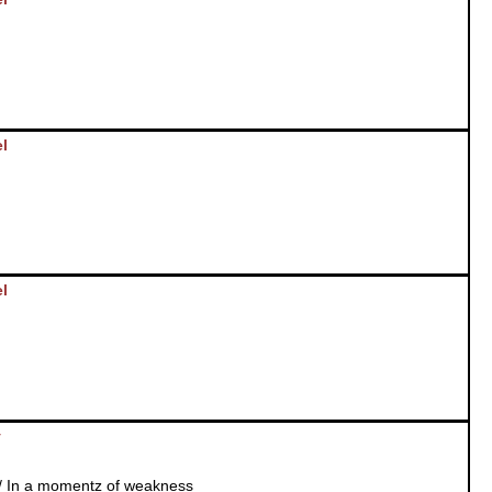
l
l
y
/ In a momentz of weakness