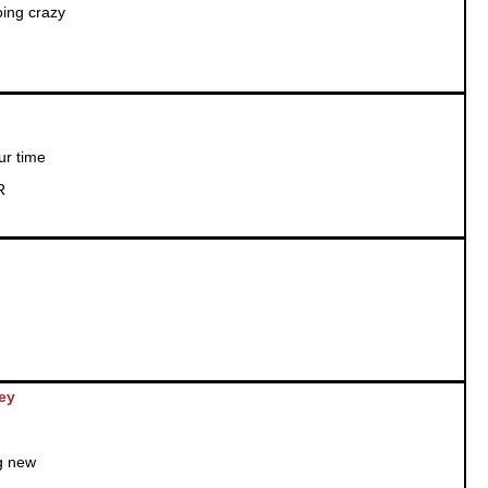
ing crazy
ur time
R
ey
ng new