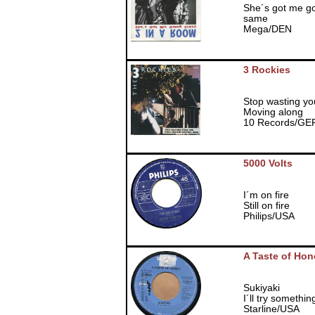
She´s got me go
same
Mega/DEN
3 Rockies
Stop wasting yo
Moving along
10 Records/GE
5000 Volts
I´m on fire
Still on fire
Philips/USA
A Taste of Hon
Sukiyaki
I´ll try somethi
Starline/USA