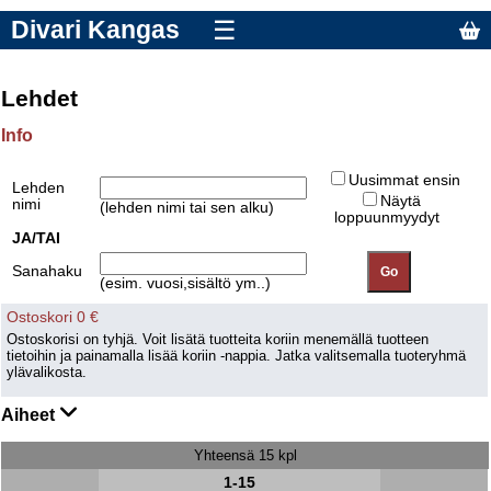
Divari Kangas
☰
Lehdet
Info
Uusimmat ensin
Lehden
Näytä
nimi
(lehden nimi tai sen alku)
loppuunmyydyt
JA/TAI
Sanahaku
(esim. vuosi,sisältö ym..)
Ostoskori 0 €
Ostoskorisi on tyhjä. Voit lisätä tuotteita koriin menemällä tuotteen
tietoihin ja painamalla lisää koriin -nappia. Jatka valitsemalla tuoteryhmä
ylävalikosta.
Aiheet
Yhteensä 15 kpl
1-15