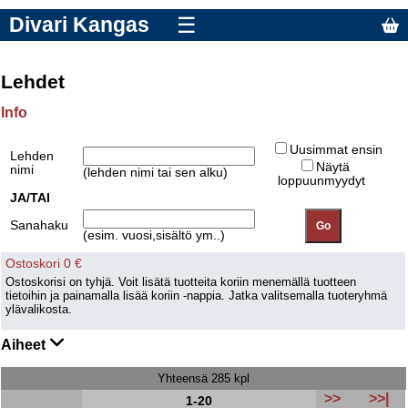
Divari Kangas
☰
Lehdet
Info
Uusimmat ensin
Lehden
Näytä
nimi
(lehden nimi tai sen alku)
loppuunmyydyt
JA/TAI
Sanahaku
(esim. vuosi,sisältö ym..)
Ostoskori 0 €
Ostoskorisi on tyhjä. Voit lisätä tuotteita koriin menemällä tuotteen
tietoihin ja painamalla lisää koriin -nappia. Jatka valitsemalla tuoteryhmä
ylävalikosta.
Aiheet
Yhteensä 285 kpl
>>
>>|
1-20