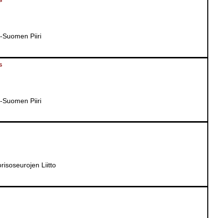
i-Suomen Piiri
s
i-Suomen Piiri
isoseurojen Liitto