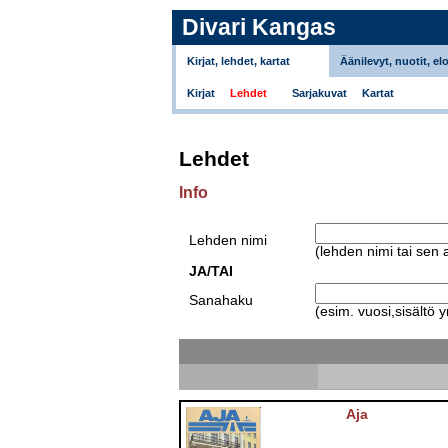
Divari Kangas
Kirjat, lehdet, kartat
Äänilevyt, nuotit, el
Kirjat
Lehdet
Sarjakuvat
Kartat
Lehdet
Info
Lehden nimi
(lehden nimi tai sen 
JA/TAI
Sanahaku
(esim. vuosi,sisältö y
Aja