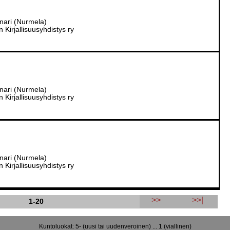
inari (Nurmela)
Kirjallisuusyhdistys ry
inari (Nurmela)
Kirjallisuusyhdistys ry
inari (Nurmela)
Kirjallisuusyhdistys ry
>>
>>|
1-20
Kuntoluokat: 5- (uusi tai uudenveroinen) ... 1 (viallinen)