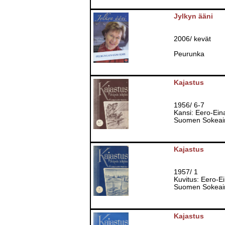
Jylkyn ääni
2006/ kevät
Peurunka
Kajastus
1956/ 6-7
Kansi: Eero-Eina
Suomen Sokeain 
Kajastus
1957/ 1
Kuvitus: Eero-E
Suomen Sokeain 
Kajastus