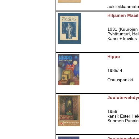
aukileikkaamat
Hiljainen Maai
1931 (Kuurojen 
Pyhätunturi, Hel
Kansi + kuvitus:
Hippo
1985/ 4
Osuuspankki
Joulutervehdy
1956
kansi: Ester He
Suomen Punaine
Joulutervehdy