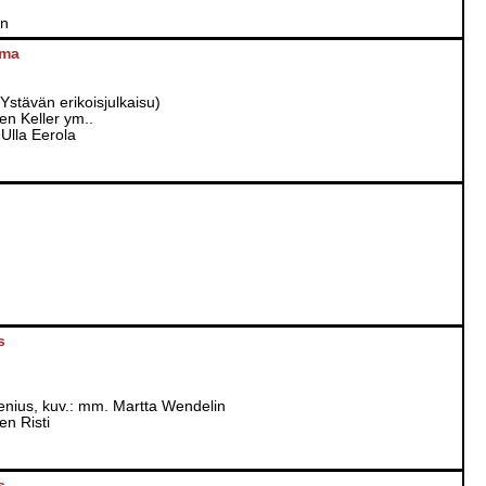
on
lma
Ystävän erikoisjulkaisu)
en Keller ym..
 Ulla Eerola
s
lenius, kuv.: mm. Martta Wendelin
n Risti
s