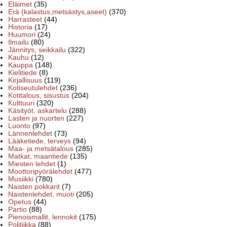
Eläimet
(35)
Erä (kalastus,metsästys,aseet)
(370)
Harrasteet
(44)
Historia
(17)
Huumori
(24)
Ilmailu
(80)
Jännitys, seikkailu
(322)
Kauhu
(12)
Kauppa
(148)
Kielitiede
(8)
Kirjallisuus
(119)
Kotiseutulehdet
(236)
Kotitalous, sisustus
(204)
Kulttuuri
(320)
Käsityöt, askartelu
(288)
Lasten ja nuorten
(227)
Luonto
(97)
Lännenlehdet
(73)
Lääketiede, terveys
(94)
Maa- ja metsätalous
(285)
Matkat, maantiede
(135)
Miesten lehdet
(1)
Moottoripyörälehdet
(477)
Musiikki
(780)
Naisten pokkarit
(7)
Naistenlehdet, muoti
(205)
Opetus
(44)
Partio
(88)
Pienoismallit, lennokit
(175)
Politiikka
(88)