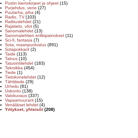
Postin kiertokirjeet ja ohjeet
(15)
Purjehdus, vene
(27)
Puutarha, piha
(4)
Radio, TV
(103)
Raittiuslehdet
(21)
Rajatieto, ufot
(5)
Sanomalehdet
(13)
Sanomalehtien erillispainokset
(11)
Sci-fi, fantasia
(7)
Sota, maanpuolustus
(891)
Sotapokkarit
(2)
Taide
(113)
Talous
(10)
Tatuointilehdet
(183)
Tekniikka
(454)
Tiede
(1)
Tietokonelehdet
(12)
Tähtitiede
(29)
Urheilu
(81)
Uskonto
(138)
Valokuvaus
(337)
Vapaamuurarit
(15)
Venäläiset lehdet
(4)
Yritykset, yhteisöt
(208)