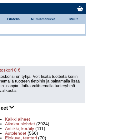
Filatelia
Numismatiikka
Muut
toskori 0 €
oskorisi on tyhjä. Voit lisätä tuotteita koriin
emällä tuotteen tietoihin ja painamalla lisää
iin -nappia. Jatka valitsemalla tuoteryhmä
valikosta.
heet
Kaikki aiheet
Aikakauslehdet
(2924)
Antiikki, keräily
(111)
Autolehdet
(560)
Elokuva, teatteri
(70)