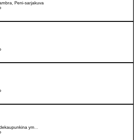
ambra, Peni-sarjakuva
o
o
o
idekaupunkina ym...
o