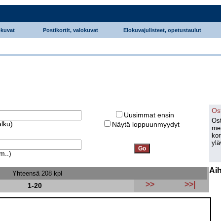
okuvat
Postikortit, valokuvat
Elokuvajulisteet, opetustaulut
Os
Uusimmat ensin
Ost
alku)
Näytä loppuunmyydyt
men
kor
ylä
m..)
Ai
Yhteensä 208 kpl
>>
>>|
1-20