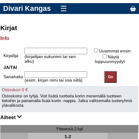
Divari Kangas
☰
Kirjat
Info
Uusimmat ensin
Kirjailija
(kirjailijan sukunimi tai sen
Näytä
alku)
loppuunmyydyt
JA/TAI
Sanahaku
(esim. kirjan nimi tai osa siitä)
Ostoskori 0 €
Ostoskorisi on tyhjä. Voit lisätä tuotteita koriin menemällä tuotteen
tietoihin ja painamalla lisää koriin -nappia. Jatka valitsemalla tuoteryhmä
ylävalikosta.
Aiheet
Yhteensä 2 kpl
1-2