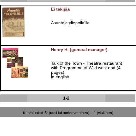
Ei tekijää
Asuntoja ylioppilaille
Henry H. (general manager)
Talk of the Town - Theatre restaurant
with Programme of Wild west end (4
pages)
in english
1-2
Kuntoluokat: 5- (uusi tai uudenveroinen) ... 1 (viallinen)