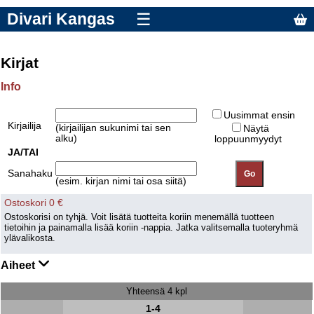
Divari Kangas
☰
Kirjat
Info
Uusimmat ensin
Kirjailija
(kirjailijan sukunimi tai sen
Näytä
alku)
loppuunmyydyt
JA/TAI
Sanahaku
(esim. kirjan nimi tai osa siitä)
Ostoskori 0 €
Ostoskorisi on tyhjä. Voit lisätä tuotteita koriin menemällä tuotteen
tietoihin ja painamalla lisää koriin -nappia. Jatka valitsemalla tuoteryhmä
ylävalikosta.
Aiheet
Yhteensä 4 kpl
1-4