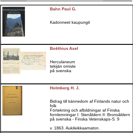
Bahn Paul G.
Kadonneet kaupungit
Boëthius Axel
Herculaneum
tekijän omiste
på svenska
Holmberg H. J.
Bidrag till kännedom af Finlands natur och
folk
Förtekning och afbildningar af Finska
fornlemningar I: Stenåldern II: Bronsåldern
på svenska - Finska Vetenskaps-S. 9
v. 1863. Aukileikkaamaton.