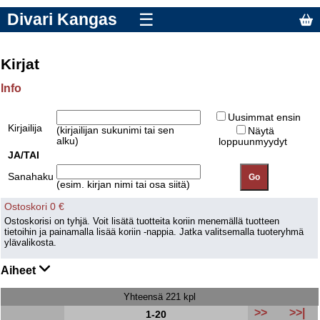
Divari Kangas
☰
Kirjat
Info
Uusimmat ensin
Kirjailija
(kirjailijan sukunimi tai sen
Näytä
alku)
loppuunmyydyt
JA/TAI
Sanahaku
(esim. kirjan nimi tai osa siitä)
Ostoskori 0 €
Ostoskorisi on tyhjä. Voit lisätä tuotteita koriin menemällä tuotteen
tietoihin ja painamalla lisää koriin -nappia. Jatka valitsemalla tuoteryhmä
ylävalikosta.
Aiheet
Yhteensä 221 kpl
>>
>>|
1-20