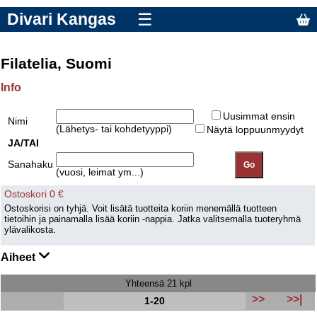
Divari Kangas
☰
Filatelia, Suomi
Info
Uusimmat ensin
Nimi
(Lähetys- tai kohdetyyppi)
Näytä loppuunmyydyt
JA/TAI
Sanahaku
(vuosi, leimat ym...)
Ostoskori 0 €
Ostoskorisi on tyhjä. Voit lisätä tuotteita koriin menemällä tuotteen
tietoihin ja painamalla lisää koriin -nappia. Jatka valitsemalla tuoteryhmä
ylävalikosta.
Aiheet
Yhteensä 21 kpl
>>
>>|
1-20