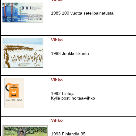
1985 100 vuotta setelipainatusta
Vihko
1988 Joukkoliikunta
Vihko
1992 Lintuja
Kyllä posti hoitaa-vihko
Vihko
1993 Finlandia 95