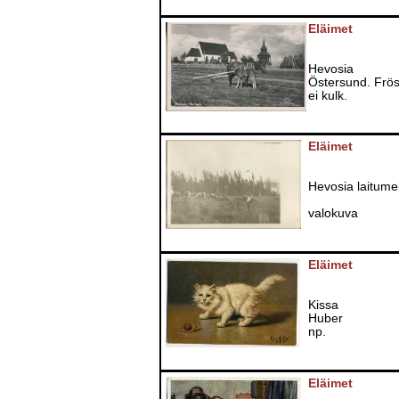
Eläimet
Hevosia
Östersund. Frös
ei kulk.
Eläimet
Hevosia laitume
valokuva
Eläimet
Kissa
Huber
np.
Eläimet