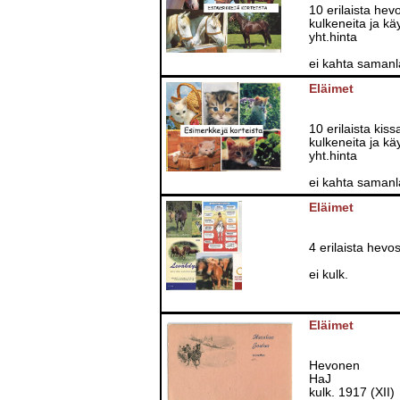
10 erilaista hev
kulkeneita ja k
yht.hinta
ei kahta samanl
Eläimet
10 erilaista kiss
kulkeneita ja k
yht.hinta
ei kahta samanl
Eläimet
4 erilaista hevos
ei kulk.
Eläimet
Hevonen
HaJ
kulk. 1917 (XII)