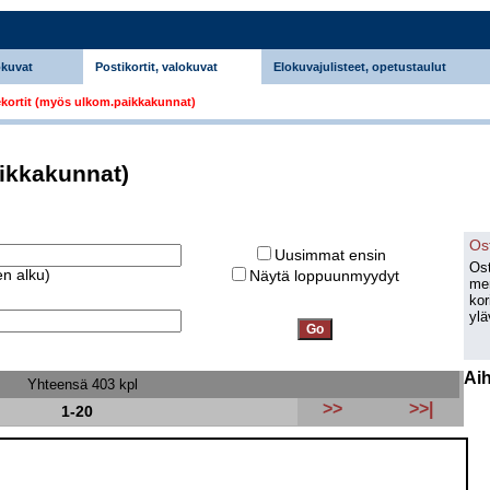
okuvat
Postikortit, valokuvat
Elokuvajulisteet, opetustaulut
kortit (myös ulkom.paikkakunnat)
ikkakunnat)
Os
Uusimmat ensin
Ost
den alku)
Näytä loppuunmyydyt
men
kor
ylä
Ai
Yhteensä 403 kpl
>>
>>|
1-20