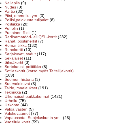
Neliapila
(9)
Nudes
(9)
Partio
(30)
Pitsi, ommellut ym.
(3)
Poliisi,palokunta,tulipalot
(8)
Politiikka
(20)
Puhelin
(1)
Punainen Risti
(1)
Radioamatööri- eli QSL-kortit
(282)
Rahat, postimerkit
(7)
Romantiikka
(132)
Runokortit
(10)
Sarjakuvat, sadut
(117)
Sekalaiset
(11)
Silmäkortit
(3)
Sortokausi, politiikka
(5)
Sotilaskortit (katso myös Taiteilijakortit)
(189)
Suomen historia
(3)
Suurvalokuvat
(3)
Taide, maalaukset
(191)
Tekniikka
(2)
Ulkomaiset paikkakunnat
(1421)
Urheilu
(75)
Uskonto
(44)
Valoa vasten
(5)
Valokuvaamot
(77)
Vapaussota, Suojeluskunta ym..
(26)
Vuosilukukortit
(59)