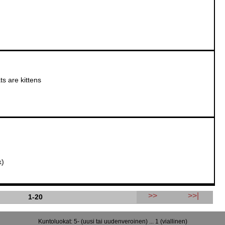
s are kittens
k)
>>
>>|
1-20
Kuntoluokat: 5- (uusi tai uudenveroinen) ... 1 (viallinen)