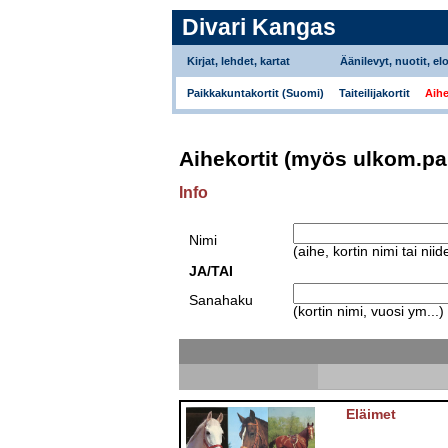
Divari Kangas
Kirjat, lehdet, kartat
Äänilevyt, nuotit, el
Paikkakuntakortit (Suomi)
Taiteilijakortit
Aihe
Aihekortit (myös ulkom.pa
Info
Nimi
(aihe, kortin nimi tai nii
JA/TAI
Sanahaku
(kortin nimi, vuosi ym...)
Eläimet