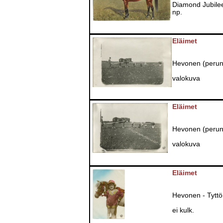
Diamond Jubile
np.
Eläimet
Hevonen (perun
valokuva
Eläimet
Hevonen (perun
valokuva
Eläimet
Hevonen - Tyttö
ei kulk.