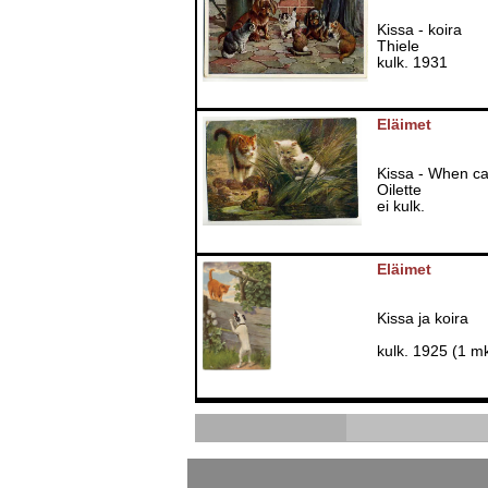
Kissa - koira
Thiele
kulk. 1931
Eläimet
Kissa - When cat
Oilette
ei kulk.
Eläimet
Kissa ja koira
kulk. 1925 (1 m