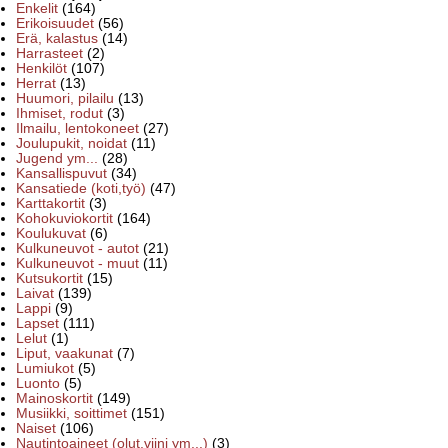
Enkelit
(164)
Erikoisuudet
(56)
Erä, kalastus
(14)
Harrasteet
(2)
Henkilöt
(107)
Herrat
(13)
Huumori, pilailu
(13)
Ihmiset, rodut
(3)
Ilmailu, lentokoneet
(27)
Joulupukit, noidat
(11)
Jugend ym...
(28)
Kansallispuvut
(34)
Kansatiede (koti,työ)
(47)
Karttakortit
(3)
Kohokuviokortit
(164)
Koulukuvat
(6)
Kulkuneuvot - autot
(21)
Kulkuneuvot - muut
(11)
Kutsukortit
(15)
Laivat
(139)
Lappi
(9)
Lapset
(111)
Lelut
(1)
Liput, vaakunat
(7)
Lumiukot
(5)
Luonto
(5)
Mainoskortit
(149)
Musiikki, soittimet
(151)
Naiset
(106)
Nautintoaineet (olut,viini ym...)
(3)