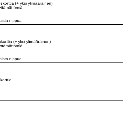
oskorttia (+ yksi ylimääräinen)
äyttämättömiä
aista nippua
akorttia (+ yksi ylimääräinen)
äyttämättömiä
aista nippua
korttia