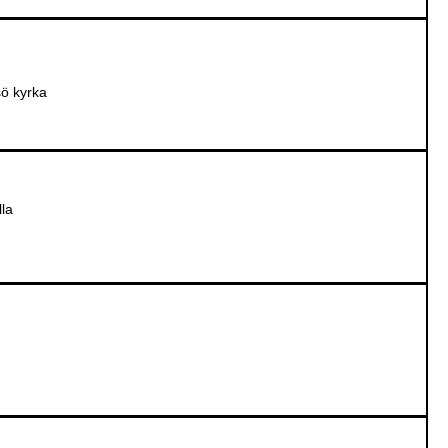
ö kyrka
lla