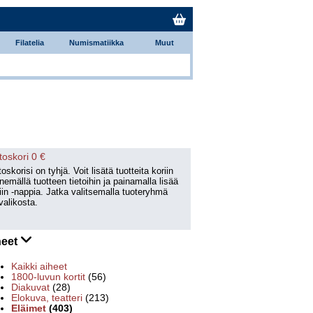
Filatelia
Numismatiikka
Muut
toskori 0 €
oskorisi on tyhjä. Voit lisätä tuotteita koriin
emällä tuotteen tietoihin ja painamalla lisää
iin -nappia. Jatka valitsemalla tuoteryhmä
valikosta.
heet
Kaikki aiheet
1800-luvun kortit
(56)
Diakuvat
(28)
Elokuva, teatteri
(213)
Eläimet
(403)